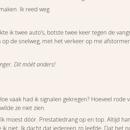
 maken. Ik reed weg.
akte ik twee auto’s, botste twee keer tegen de van
en op de snelweg, met het verkeer op me afstorme
anger. Dit móét anders!
. Hoe vaak had ik signalen gekregen? Hoeveel rode 
wílde ze niet zien.
k moest dóór. Prestatiedrang op en top. Altijd har
ik niet. Ik dacht dat iedereen zo leefde. Dat het