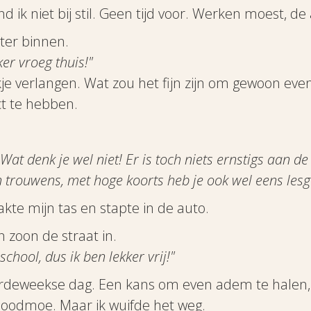
 ik niet bij stil. Geen tijd voor. Werken moest, de 
ter binnen.
ker vroeg thuis!"
kje verlangen. Wat zou het fijn zijn om gewoon ev
ct te hebben.
? Wat denk je wel niet! Er is toch niets ernstigs aan d
En trouwens, met hoge koorts heb je ook wel eens lesge
akte mijn tas en stapte in de auto.
 zoon de straat in.
hool, dus ik ben lekker vrij!"
ordeweekse dag. Een kans om even adem te halen, 
 doodmoe. Maar ik wuifde het weg.