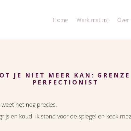
Home
Werk met mij
Over 
TOT JE NIET MEER KAN: GRENZ
PERFECTIONIST
k weet het nog precies.
grijs en koud. Ik stond voor de spiegel en keek me