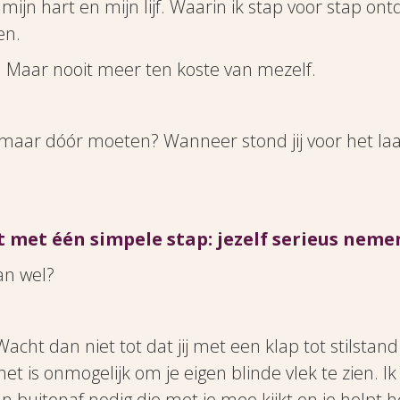
 mijn hart en mijn lijf. Waarin ik stap voor stap on
en.
. Maar nooit meer ten koste van mezelf.
 maar dóór moeten? Wanneer stond jij voor het laatst
 met één simpele stap: jezelf serieus neme
dan wel?
? Wacht dan niet tot dat jij met een klap tot stilsta
et is onmogelijk om je eigen blinde vlek te zien. 
buitenaf nodig die met je mee kijkt en je helpt he