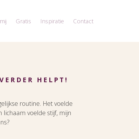
mij
Gratis
Inspiratie
Contact
VERDER HELPT!
lijkse routine. Het voelde
n lichaam voelde stijf, mijn
ens?